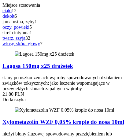
Miejsce stosowania
ciało
12
dekolt
6
jama ustna, zęby
1
oczy, powieki
5
strefa intymna
1
twarz, szyja
32
włosy, skóra głowy
7
Lagosa 150mg x25 drażetek
stany po uszkodzeniach wątroby spowodowanych działaniem
związków toksycznych; jako leczenie wspomagające w
przewlekłych stanach zapalnych wątroby
21,80 PLN
Do koszyka
Xylometazolin WZF 0,05% krople do nosa 10ml
nieżyt błony śluzowej spowodowany przeziębieniem lub