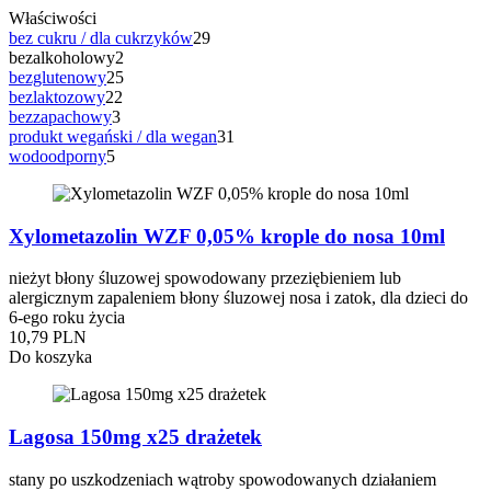
Właściwości
bez cukru / dla cukrzyków
29
bezalkoholowy
2
bezglutenowy
25
bezlaktozowy
22
bezzapachowy
3
produkt wegański / dla wegan
31
wodoodporny
5
Xylometazolin WZF 0,05% krople do nosa 10ml
nieżyt błony śluzowej spowodowany przeziębieniem lub
alergicznym zapaleniem błony śluzowej nosa i zatok, dla dzieci do
6-ego roku życia
10,79 PLN
Do koszyka
Lagosa 150mg x25 drażetek
stany po uszkodzeniach wątroby spowodowanych działaniem