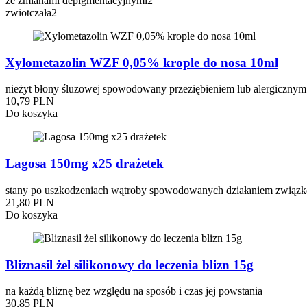
ze zmianami depigmentacyjnymi
2
zwiotczała
2
Xylometazolin WZF 0,05% krople do nosa 10ml
nieżyt błony śluzowej spowodowany przeziębieniem lub alergicznym z
10,79 PLN
Do koszyka
Lagosa 150mg x25 drażetek
stany po uszkodzeniach wątroby spowodowanych działaniem związkó
21,80 PLN
Do koszyka
Bliznasil żel silikonowy do leczenia blizn 15g
na każdą bliznę bez względu na sposób i czas jej powstania
30,85 PLN