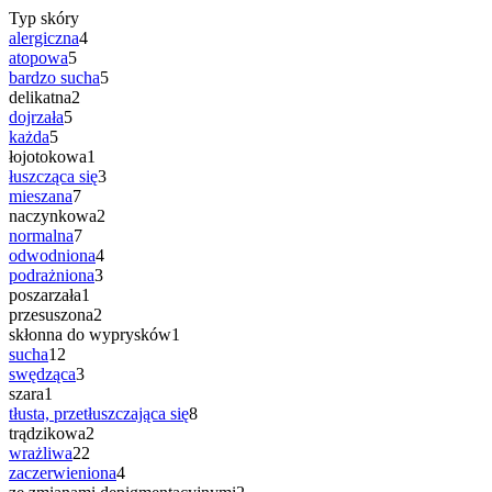
Typ skóry
alergiczna
4
atopowa
5
bardzo sucha
5
delikatna
2
dojrzała
5
każda
5
łojotokowa
1
łuszcząca się
3
mieszana
7
naczynkowa
2
normalna
7
odwodniona
4
podrażniona
3
poszarzała
1
przesuszona
2
skłonna do wyprysków
1
sucha
12
swędząca
3
szara
1
tłusta, przetłuszczająca się
8
trądzikowa
2
wrażliwa
22
zaczerwieniona
4