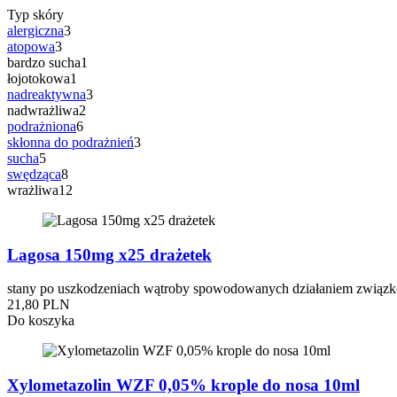
Typ skóry
alergiczna
3
atopowa
3
bardzo sucha
1
łojotokowa
1
nadreaktywna
3
nadwrażliwa
2
podrażniona
6
skłonna do podrażnień
3
sucha
5
swędząca
8
wrażliwa
12
Lagosa 150mg x25 drażetek
stany po uszkodzeniach wątroby spowodowanych działaniem związkó
21,80 PLN
Do koszyka
Xylometazolin WZF 0,05% krople do nosa 10ml