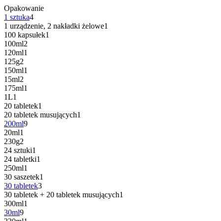
Opakowanie
1 sztuka
4
1 urządzenie, 2 nakładki żelowe
1
100 kapsułek
1
100ml
2
120ml
1
125g
2
150ml
1
15ml
2
175ml
1
1L
1
20 tabletek
1
20 tabletek musujących
1
200ml
9
20ml
1
230g
2
24 sztuki
1
24 tabletki
1
250ml
1
30 saszetek
1
30 tabletek
3
30 tabletek + 20 tabletek musujących
1
300ml
1
30ml
9