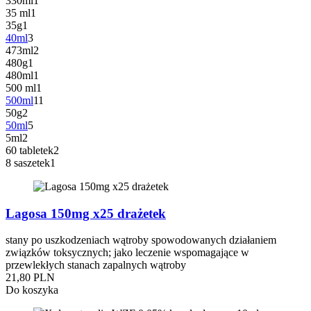
330ml
1
35 ml
1
35g
1
40ml
3
473ml
2
480g
1
480ml
1
500 ml
1
500ml
11
50g
2
50ml
5
5ml
2
60 tabletek
2
8 saszetek
1
Lagosa 150mg x25 drażetek
stany po uszkodzeniach wątroby spowodowanych działaniem
związków toksycznych; jako leczenie wspomagające w
przewlekłych stanach zapalnych wątroby
21,80 PLN
Do koszyka